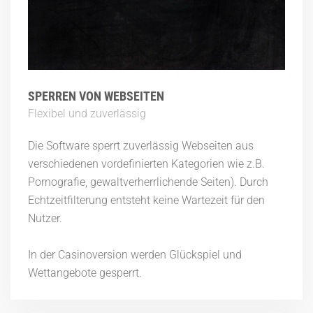
SPERREN VON WEBSEITEN
Flexibel und zuverlässig
Die Software sperrt zuverlässig Webseiten aus
verschiedenen vordefinierten Kategorien wie z.B.
Pornografie, gewaltverherrlichende Seiten). Durch
Echtzeitfilterung entsteht keine Wartezeit für den
Nutzer.
In der Casinoversion werden Glückspiel und
Wettangebote gesperrt.