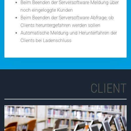
Beim Beenden der Serversoftware Meldung über
noch eingeloggte Kunden
Beim Beenden der Serversoftware Abfrage, ob
Clients heruntergefahren werden sollen
Automatische Meldung und Herunterfahren der
Clients bei Ladenschluss
CLIENT