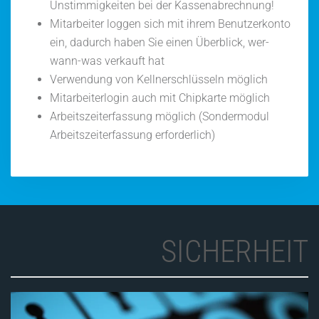
Unstimmigkeiten bei der Kassenabrechnung!
Mitarbeiter loggen sich mit ihrem Benutzerkonto
ein, dadurch haben Sie einen Überblick, wer-
wann-was verkauft hat
Verwendung von Kellnerschlüsseln möglich
Mitarbeiterlogin auch mit Chipkarte möglich
Arbeitszeiterfassung möglich (Sondermodul
Arbeitszeiterfassung erforderlich)
SICHERHEIT