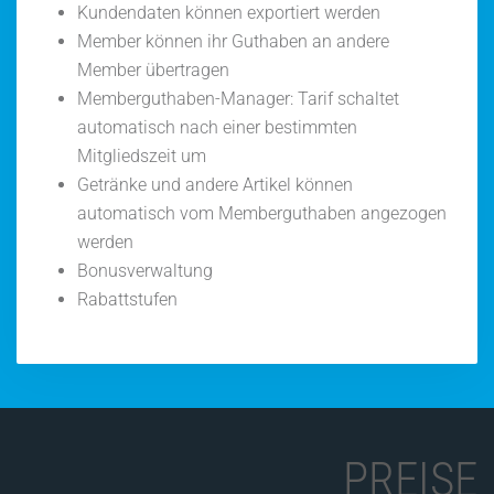
Kundendaten können exportiert werden
Member können ihr Guthaben an andere
Member übertragen
Memberguthaben-Manager: Tarif schaltet
automatisch nach einer bestimmten
Mitgliedszeit um
Getränke und andere Artikel können
automatisch vom Memberguthaben angezogen
werden
Bonusverwaltung
Rabattstufen
PREISE