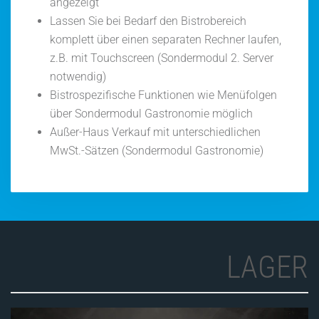
angezeigt
Lassen Sie bei Bedarf den Bistrobereich
komplett über einen separaten Rechner laufen,
z.B. mit Touchscreen (Sondermodul 2. Server
notwendig)
Bistrospezifische Funktionen wie Menüfolgen
über Sondermodul Gastronomie möglich
Außer-Haus Verkauf mit unterschiedlichen
MwSt.-Sätzen (Sondermodul Gastronomie)
LAGER