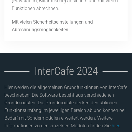
(Playstation, Billardtische) absichern und mit vielen
Funktionen abrechnen.
Mit vielen Sicherheitseinstellungen und
Abrechnungsmöglichkeiten.
InterCafe 2024
Hier werden die allgemeinen Grundfunktionen von InterCafe
beschrieben. Die Software besteht aus verschiedenen
Grundmodulen. Die Grundmodule decken den üblichen
Funktionsumfang im jeweiligen Bereich ab und können bei
Bedarf mit Sondermodulen erweitert werden. Weitere
Informationen zu den einzelnen Modulen finden Sie
hier
.