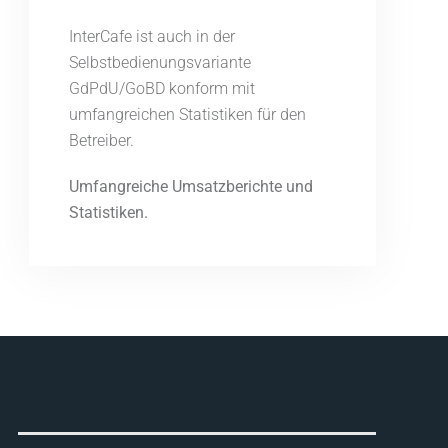
InterCafe ist auch in der
Selbstbedienungsvariante
GdPdU/GoBD konform mit
umfangreichen Statistiken für den
Betreiber.
Umfangreiche Umsatzberichte und
Statistiken.