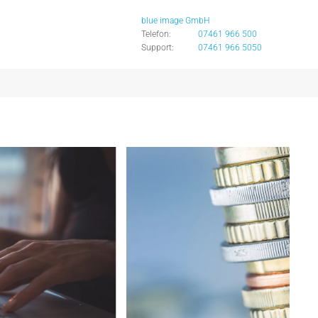
blue image GmbH
Telefon:
07461 966 500
Support:
07461 966 5050