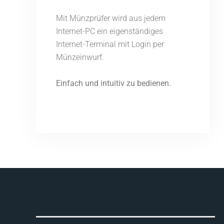
Mit Münzprüfer wird aus jedem
Internet-PC ein eigenständiges
Internet-Terminal mit Login per
Münzeinwurf.
Einfach und intuitiv zu bedienen.